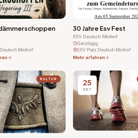
erdämmerschoppen
30 Jahre Esv Fest
ESV Deutsch Minihof
Ganztägig
 Deutsch Minihof
ESV Platz Deutsch Minihof
ren
Mehr erfahren
KULTUR
25
OKT