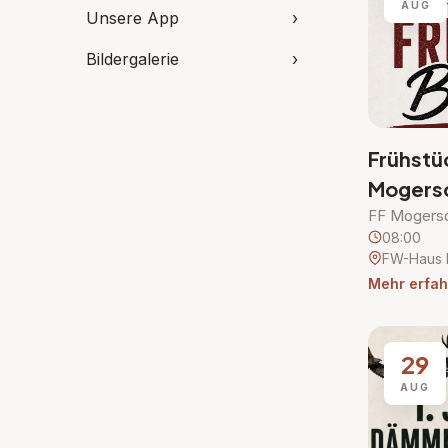
AUG
Unsere App
›
Bildergalerie
›
Frühstü
Mogersd
FF Mogersd
08:00
FW-Haus 
Mehr erfah
29
AUG