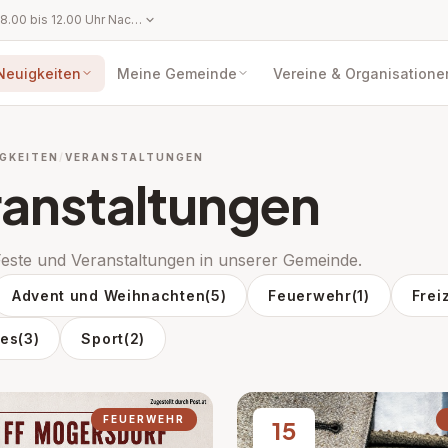
Montag bis Freitag: 8.00 bis 12.00 Uhr Nachmittags sind Termine nach telefonischer Vereinbarung möglich!
Neuigkeiten
Meine Gemeinde
Vereine & Organisatione
GKEITEN
VERANSTALTUNGEN
ranstaltungen
Feste und Veranstaltungen in unserer Gemeinde.
Advent und Weihnachten
(5)
Feuerwehr
(1)
Frei
pen: Amtstafel
ges
(3)
Sport
(2)
FEUERWEHR
15