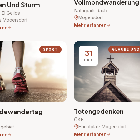
Vollmondwanderung
en Und Sturm
Naturpark Raab
El Geilos
Mogersdorf
z Mogersdorf
Mehr erfahren
ren
SPORT
GLAUBE UND
31
OKT
Totengedenken
dewandertag
ÖKB
Hauptplatz Mogersdorf
gebiet
Mehr erfahren
ren