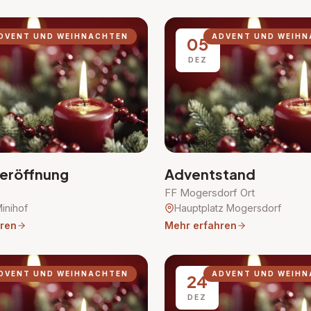
DVENT UND WEIHNACHTEN
ADVENT UND WEIH
05
DEZ
eröffnung
Adventstand
FF Mogersdorf Ort
inihof
Hauptplatz Mogersdorf
ren
Mehr erfahren
DVENT UND WEIHNACHTEN
ADVENT UND WEIH
24
DEZ