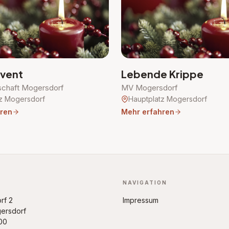
vent
Lebende Krippe
schaft Mogersdorf
MV Mogersdorf
z Mogersdorf
Hauptplatz Mogersdorf
ren
Mehr erfahren
NAVIGATION
rf 2
Impressum
ersdorf
00