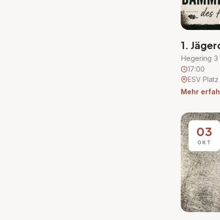
1. Jäg
Hegering 3
17:00
ESV Platz
Mehr erfah
03
OKT