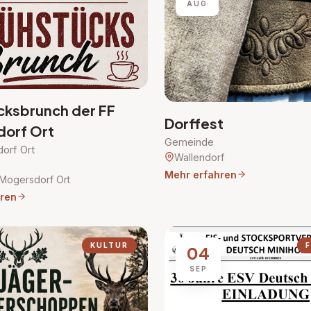
AUG
cksbrunch der FF
Dorffest
orf Ort
Gemeinde
orf Ort
Wallendorf
Mehr erfahren
Mogersdorf Ort
ren
KULTUR
F
04
SEP