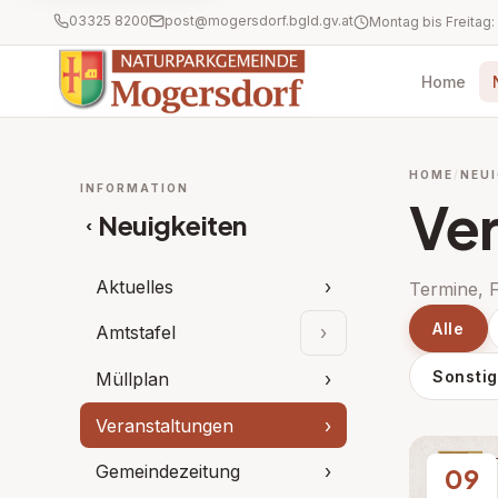
03325 8200
post@mogersdorf.bgld.gv.at
Home
HOME
NEUI
INFORMATION
Ve
Neuigkeiten
‹
Aktuelles
›
Termine, 
Alle
Amtstafel
›
Unterpunkte aufklap
Sonsti
Müllplan
›
Veranstaltungen
›
Gemeindezeitung
›
09