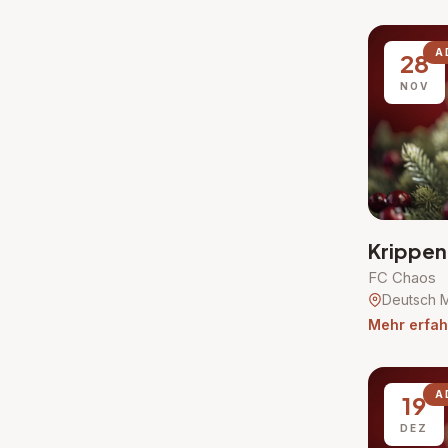
A
28
NOV
Krippen
FC Chaos
Deutsch M
Mehr erfah
A
19
DEZ