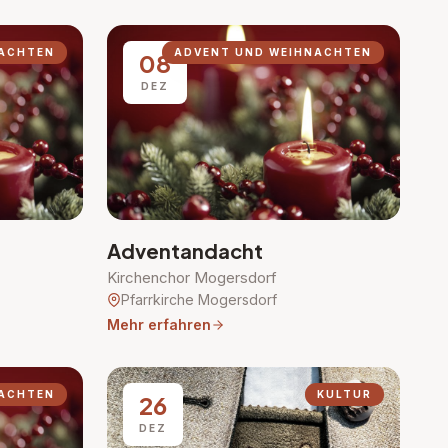
NACHTEN
ADVENT UND WEIHNACHTEN
08
DEZ
Adventandacht
Kirchenchor Mogersdorf
Pfarrkirche Mogersdorf
Mehr erfahren
NACHTEN
KULTUR
26
DEZ