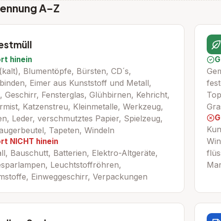
rennung A–Z
estmüll
rt hinein
G
kalt), Blumentöpfe, Bürsten, CD´s,
Gem
inden, Eimer aus Kunststoff und Metall,
fes
, Geschirr, Fensterglas, Glühbirnen, Kehricht,
Top
ermist, Katzenstreu, Kleinmetalle, Werkzeug,
Gra
G
n, Leder, verschmutztes Papier, Spielzeug,
Kun
augerbeutel, Tapeten, Windeln
Win
rt NICHT hinein
ll, Bauschutt, Batterien, Elektro-Altgeräte,
flü
esparlampen, Leuchtstoffröhren,
Mar
mstoffe, Einweggeschirr, Verpackungen