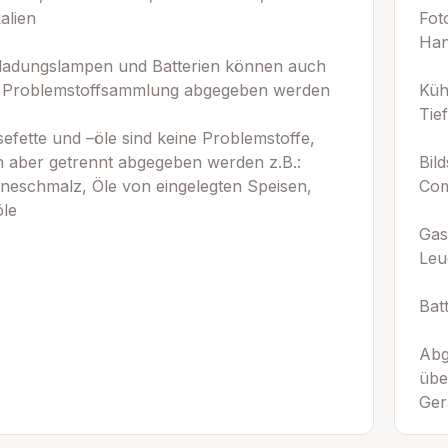
alien
Fot
Han
ladungslampen und Batterien können auch
r Problemstoffsammlung abgegeben werden
Küh
Tie
sefette und –öle sind keine Problemstoffe,
 aber getrennt abgegeben werden z.B.:
Bil
neschmalz, Öle von eingelegten Speisen,
Com
öle
Gas
Leu
Bat
Abg
übe
Ger