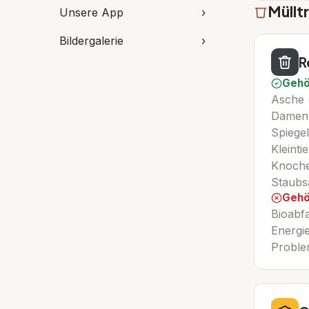
Müllt
Unsere App
›
Bildergalerie
›
R
Gehö
Asche (
Damenb
Spiegel
Kleinti
Knoche
Staubs
Gehö
Bioabfa
Energi
Proble