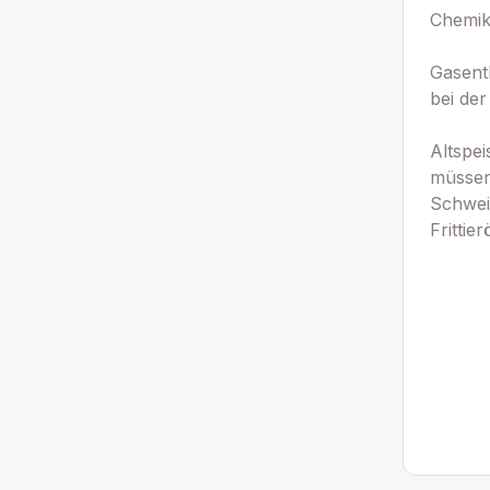
Chemik
Gasent
bei de
Altspei
müssen
Schwei
Frittier