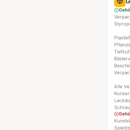
G
Gehö
Verpac
Styropo
Plastik
Pflanz
Tiefkü
Blister
Beschi
Verpac
Alle V
Konser
Lackdos
Schrau
Gehö
Kunstst
Spielz