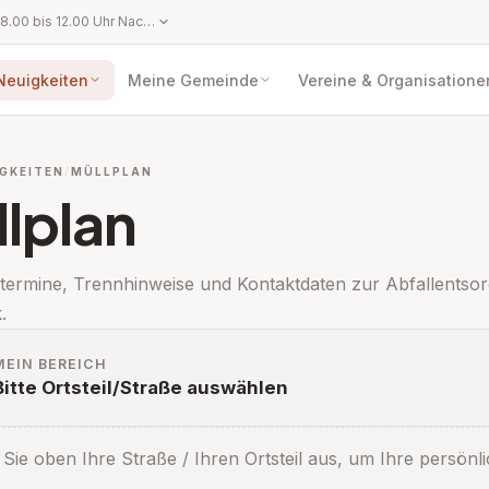
Montag bis Freitag: 8.00 bis 12.00 Uhr Nachmittags sind Termine nach telefonischer Vereinbarung möglich!
Neuigkeiten
Meine Gemeinde
Vereine & Organisatione
GKEITEN
MÜLLPLAN
lplan
ltermine, Trennhinweise und Kontaktdaten zur Abfallentso
.
pen: Amtstafel
MEIN BEREICH
Bitte Ortsteil/Straße auswählen
Sie oben Ihre Straße / Ihren Ortsteil aus, um Ihre persön