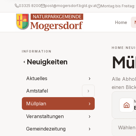
03325 8200
post@mogersdorf.bgld.gv.at
Home
HOME
NEUI
INFORMATION
Mül
Neuigkeiten
‹
Aktuelles
›
Alle Abho
einen Blick
Amtstafel
›
Unterpunkte aufklap
Müllplan
›
Veranstaltungen
›
Wählen 
Gemeindezeitung
›