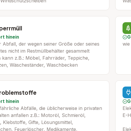
 Windschutzscheiben
Wäs
perrmüll
rt hinein
G
er Abfall, der wegen seiner Größe oder seines
wie
tes nicht im Restmüllbehälter gesammelt
 kann z.B.: Möbel, Fahrräder, Teppiche,
zen, Wäscheständer, Waschbecken
roblemstoffe
rt hinein
G
fährliche Abfälle, die üblicherweise in privaten
Ele
ten anfallen z.B.: Motoröl, Schmieröl,
E-H
 Klebstoffe, Gifte, Lösungsmittel,
schen, Feuerlöscher, Medikamente,
Ele