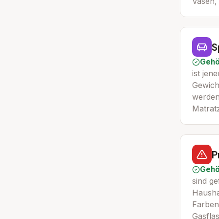
Vasen,
S
Gehö
ist jen
Gewich
werden
Matrat
P
Gehö
sind ge
Haushal
Farben,
Gasfla