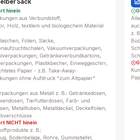
elber Sack
rt hinein
G
kungen aus Verbundstoff,
All
r, Holz, textilem und biologischem Material
auc
z. B
flaschen, Folien, Säcke,
Büc
enaufzuchtschalen, Vakuumverpackungen,
Sch
hlverpackungen, Getränkeverbundkartons,
Sch
G
verpackungen, Plastikbecher, Einweggeschirr,
Kun
chtetes Papier - z.B. Take-Away-
Pap
kungen ohne Aufdruck "zum Altpapier"
erpackungen aus Metall z. B.: Getränkedosen,
vendosen, Tierfutterdosen, Farb- und
en, Metalltuben, Metalldeckel, Deckelfolien,
bverschlüsse
rt NICHT hinein
offprodukte z. B.:
eug, Bodenbeläge, Rohre, Gummistiefel,