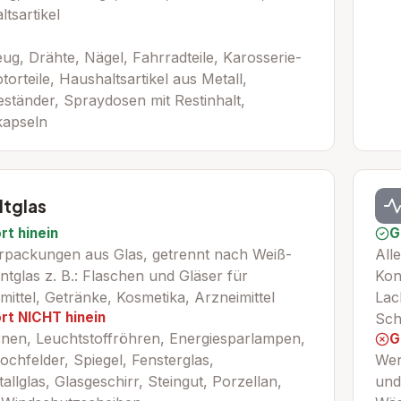
tsartikel
g, Drähte, Nägel, Fahrradteile, Karosserie-
orteile, Haushaltsartikel aus Metall,
ständer, Spraydosen mit Restinhalt,
kapseln
ltglas
rt hinein
G
erpackungen aus Glas, getrennt nach Weiß-
All
tglas z. B.: Flaschen und Gläser für
Kon
ittel, Getränke, Kosmetika, Arzneimittel
Lac
rt NICHT hinein
Sch
rnen, Leuchtstoffröhren, Energiesparlampen,
G
chfelder, Spiegel, Fensterglas,
Wer
stallglas, Glasgeschirr, Steingut, Porzellan,
und