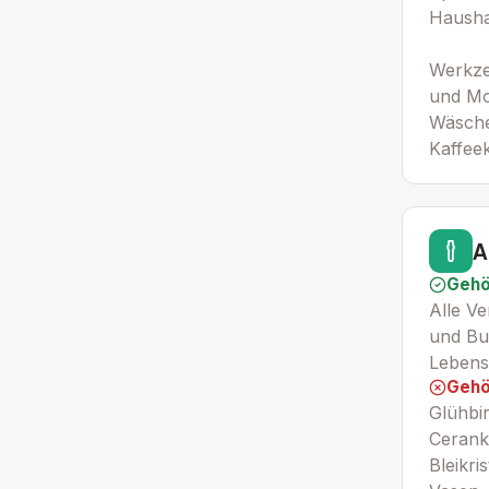
Haushal
Werkzeu
und Mot
Wäsche
Kaffee
A
Gehö
Alle V
und Bun
Lebensm
Gehö
Glühbi
Ceranko
Bleikri